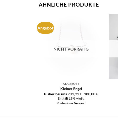
ÄHNLICHE PRODUKTE
Angebot
Auf die
Auf die
Wunschliste
Wunschliste
VORRÄTIG
NICHT VORRÄTIG
EBOTE
ANGEBOTE
ove
Kleiner Engel
39,99
€
190,00
€
Bisher bei uns
239,99
€
180,00
€
 19% MwSt.
Enthält 19% MwSt.
ser Versand
Kostenloser Versand