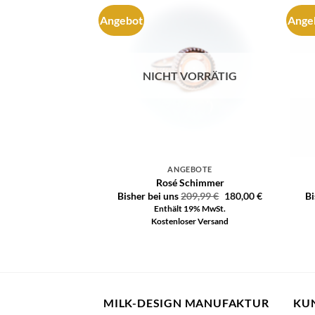
Angebot
Ange
Auf die
Auf die
Wunschliste
Wunschliste
VORRÄTIG
NICHT VORRÄTIG
EBOTE
ANGEBOTE
stallblume
Rosé Schimmer
49,99
€
200,00
€
Bisher bei uns
209,99
€
180,00
€
Bi
 19% MwSt.
Enthält 19% MwSt.
ser Versand
Kostenloser Versand
MILK-DESIGN MANUFAKTUR
KU