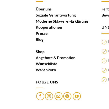
Über uns
Fer
Soziale Verantwortung
Bew
Moderne Sklaverei-Erklärung
Kooperationen
UNS
Presse
Blog
N
I
Shop
Angebote & Promotion
I
Wunschliste
K
Warenkorb
M
FOLGE UNS