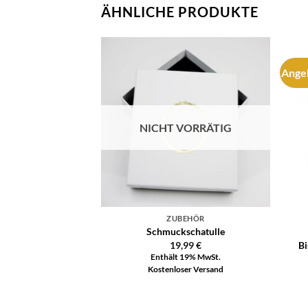
ÄHNLICHE PRODUKTE
Ange
Auf die
Auf die
Wunschliste
Wunschliste
VORRÄTIG
NICHT VORRÄTIG
EBOTE
ZUBEHÖR
icht
Schmuckschatulle
180,00
€
80,00
€
19,99
€
Bi
 19% MwSt.
Enthält 19% MwSt.
ser Versand
Kostenloser Versand