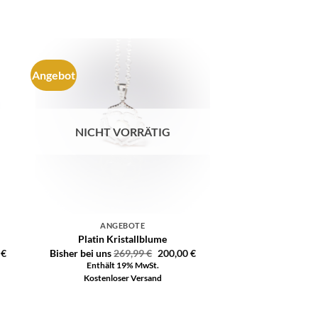
Angebot
e
Auf die
ste
Wunschliste
NICHT VORRÄTIG
ANGEBOTE
Platin Kristallblume
0
€
Bisher bei uns
269,99
€
200,00
€
Enthält 19% MwSt.
Kostenloser Versand