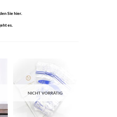
nden Sie
hier
.
geht es
.
e
Auf die
ste
Wunschliste
NICHT VORRÄTIG