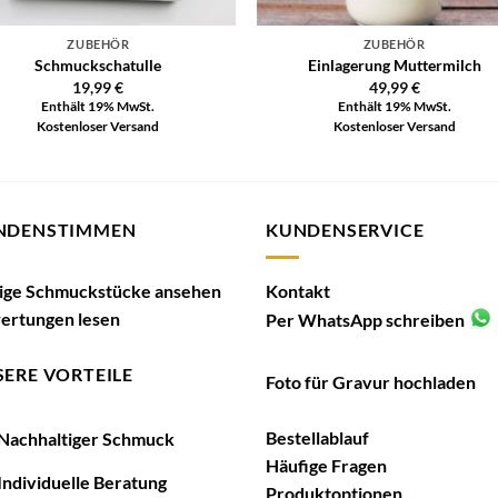
ZUBEHÖR
ZUBEHÖR
Schmuckschatulle
Einlagerung Muttermilch
19,99
€
49,99
€
Enthält 19% MwSt.
Enthält 19% MwSt.
Kostenloser Versand
Kostenloser Versand
NDENSTIMMEN
KUNDENSERVICE
tige Schmuckstücke ansehen
Kontakt
ertungen lesen
Per WhatsApp schreiben
ERE VORTEILE
Foto für Gravur hochladen
Bestellablauf
achhaltiger Schmuck
Häufige Fragen
ndividuelle Beratung
Produktoptionen