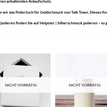
inen anhaltenden Anlaufschutz.
 wir das Poliertuch für Goldschmuck von Talk Town. Dieses fi
fpolieren finden Sie auf
Helpster | Silberschmuck polieren – so 
Auf die
Auf di
Wunschliste
Wunschli
NICHT VORRÄTIG
NICHT VORRÄTIG