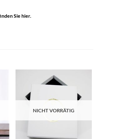
finden Sie
hier
.
e
Auf die
ste
Wunschliste
NICHT VORRÄTIG