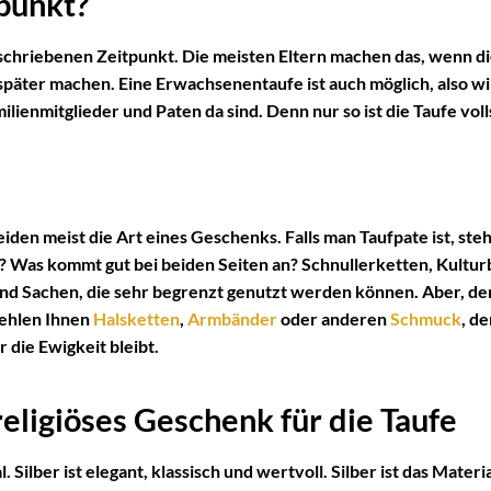
tpunkt?
eschriebenen Zeitpunkt. Die meisten Eltern machen das, wenn d
später machen. Eine Erwachsenentaufe ist auch möglich, also wi
ilienmitglieder und Paten da sind. Denn nur so ist die Taufe voll
eiden meist die Art eines Geschenks. Falls man Taufpate ist, s
g? Was kommt gut bei beiden Seiten an? Schnullerketten, Kultur
 sind Sachen, die sehr begrenzt genutzt werden können. Aber, d
fehlen Ihnen
Halsketten
,
Armbänder
oder anderen
Schmuck
, d
r die Ewigkeit bleibt.
eligiöses Geschenk für die Taufe
. Silber ist elegant, klassisch und wertvoll. Silber ist das Mater